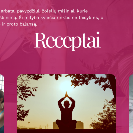
rbata, pavyzdžiui, žolelių mišiniai, kurie
rškinimą. Ši mityba kviečia rinktis ne taisykles, o
ir proto balansą.
Receptai