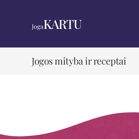
Skip
to
content
Jogos mityba ir receptai