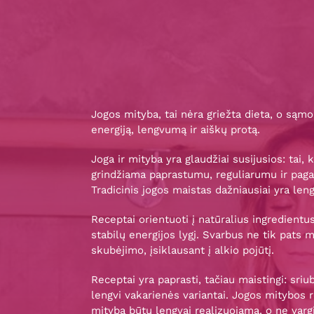
Jogos mityba, tai nėra griežta dieta, o sąmo
energiją, lengvumą ir aiškų protą.
Joga ir mityba yra glaudžiai susijusios: tai,
grindžiama paprastumu, reguliarumu ir paga
Tradicinis jogos maistas dažniausiai yra len
Receptai orientuoti į natūralius ingredientu
stabilų energijos lygį. Svarbus ne tik pats 
skubėjimo, įsiklausant į alkio pojūtį.
Receptai yra paprasti, tačiau maistingi: sriub
lengvi vakarienės variantai. Jogos mitybos 
mityba būtų lengvai realizuojama, o ne vargi