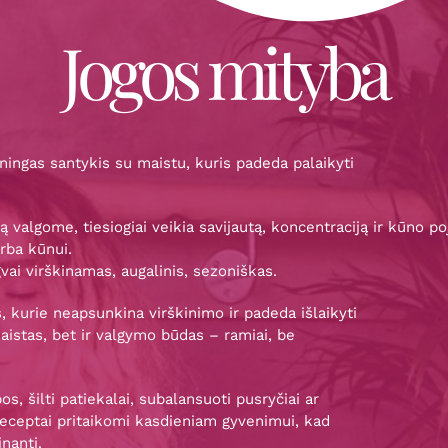
Jogos mityba
ningas santykis su maistu, kuris padeda palaikyti
 ką valgome, tiesiogiai veikia savijautą, koncentraciją ir kūno 
rba kūnui.
gvai virškinamas, augalinis, sezoniškas.
s, kurie neapsunkina virškinimo ir padeda išlaikyti
maistas, bet ir valgymo būdas – ramiai, be
os, šilti patiekalai, subalansuoti pusryčiai ar
receptai pritaikomi kasdieniam gyvenimui, kad
nanti.