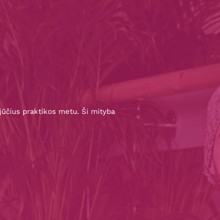
pojūčius praktikos metu. Ši mityba